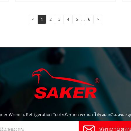
ความแม่นยำ และคุณค่......
ทำ
<
1
2
3
4
5
...
6
>
panner Wrench, Refrigeration Tool หรือรายการราคา โปรดฝากอีเมลของคุณ
สอบถามตอนน