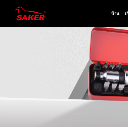
บ้าน
เ